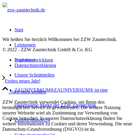
Start
Wir heißen Sie herzlich Willkommen bei ZZW Zauntechnik.
Leistungen
© 2022 - ZZW Zauntechnik GmbH & Co. KG
Produktentwicklung
Impressum
Datenschutzerklärung
Unsere Schnittstellen
Frohes neues Jahr!
ZAUNIVERSUM®
ZAUNIVERSUM® ist eine
Nach oben scrollen
ZZW Zauntechnik verwendet Cookies, um Ihnen den
eingetragene Marke der ZZW Zauntechnik
bestmöglichen Service zu gewährleisten. Die weitere Nutzung
unserer Webseite wird als Zustimmung zur Verwendung von
Cookies betrachtet. In unserer Datenschutzerklärung finden Sie
Zaunfachhandel24
weitere Informationen zu Cookies und deren Verwendung. Die neue
Datenschutz-Grundverordnung (DSGVO) ist da.